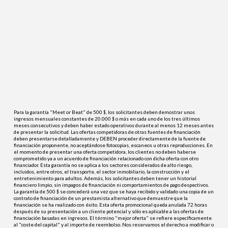
Para la garantía "Meet or Beat" de 500 $, los solicitantes deben demostrar unos
ingresos mensuales constantes de 20.000 $ o más en cada uno de los tres últimos
meses consecutivos y deben haber estado operativos durante al menos 12 meses antes
de presentar la solicitud. Las ofertas competidoras de otras fuentes de financiación
deben presentarse detalladamente y DEBEN proceder directamente de la fuente de
financiación proponente, no aceptándose fotocopias, escaneos u otras reproducciones. En
el momento de presentar una oferta competidora, los clientes no deben haberse
comprometido ya a un acuerdo de financiación relacionado con dicha oferta con otro
financiador. Esta garantía no se aplica a los sectores considerados de alto riesgo,
incluidos, entre otros, el transporte, el sector inmobiliario, la construcción y el
entretenimiento para adultos. Además, los solicitantes deben tener un historial
financiero limpio, sin impagos de financiación ni comportamientos de pago despectivos.
La garantía de 500 $ se concederá una vez que se haya recibido y validado una copia de un
contrato de financiación de un prestamista alternativo que demuestre que la
financiación se ha realizado con éxito. Esta oferta promocional queda anulada 72 horas
después de su presentación a un cliente potencial y sólo es aplicable a las ofertas de
financiación basadas en ingresos. El término "mejor oferta" se refiere específicamente
al "coste del capital" y al importe de reembolso. Nos reservamos el derecho a modificar o