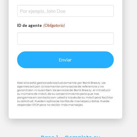
ID de agente
(Obligatorio)
Este sitio está gestionado exclusivamente por Bank Breezy. Los
agentes actúan únicamente como socios de referencia y no
garantizan ni suscriben los servicios de Bank Breezy. Al introducir
su número de móvil, da su consentimiento para que nos
pongamos en contacto con usted a través de su móvil para facilitar
su solicitud. Pueden aplicarse tarifas de mensajes y datos. Puede
responder STOP para no recibir más mensajes.