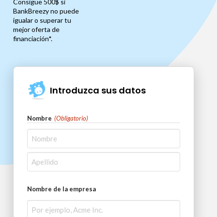
Consigue 500$ si
BankBreezy no puede
igualar o superar tu
mejor oferta de
financiación*.
Introduzca sus datos
Nombre
(Obligatorio)
En
primer
Última
lugar
Nombre de la empresa